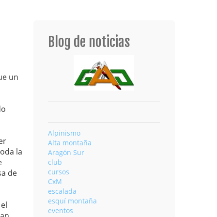
Blog de noticias
ue un
do
Alpinismo
er
Alta montaña
oda la
Aragón Sur
e
club
cursos
sa de
CxM
escalada
esquí montaña
el
eventos
ran