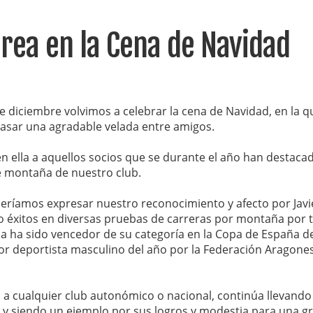
rea en la Cena de Navidad
e diciembre volvimos a celebrar la cena de Navidad, en la q
asar una agradable velada entre amigos.
n ella a aquellos socios que se durante el año han destaca
e montaña de nuestro club.
eríamos expresar nuestro reconocimiento y afecto por Javi
 éxitos en diversas pruebas de carreras por montaña por t
da ha sido vencedor de su categoría en la Copa de España d
r deportista masculino del año por la Federación Aragone
a cualquier club autonómico o nacional, continúa llevando 
 y siendo un ejemplo por sus logros y modestia para una g